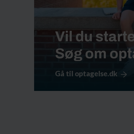
Vil du start
Søg om opt
Gå til optagelse.dk