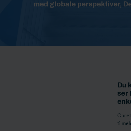
med globale perspektiver, D
Du 
ser 
enke
Oprett
tilmel