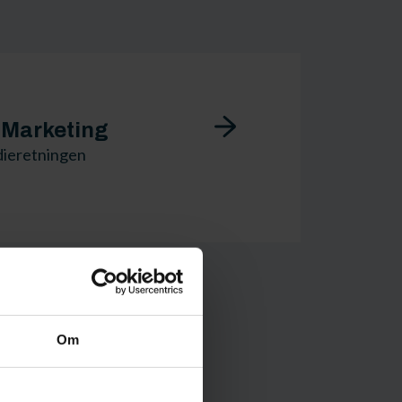
l Marketing
udieretningen
Om