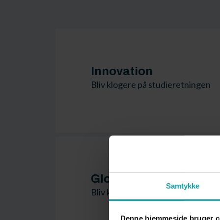
Innovation
Bliv klogere på studieretningen
Global Business
Samtykke
Bliv klogere på studieretningen
Denne hjemmeside bruger c