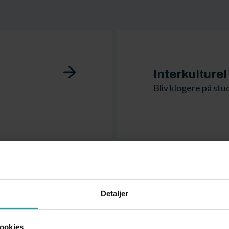
Interkulture
Bliv klogere på st
Detaljer
ookies