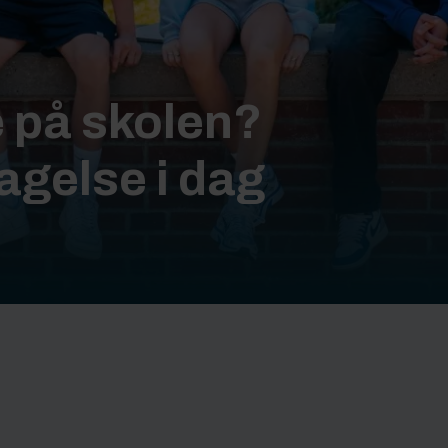
e på skolen?
agelse i dag