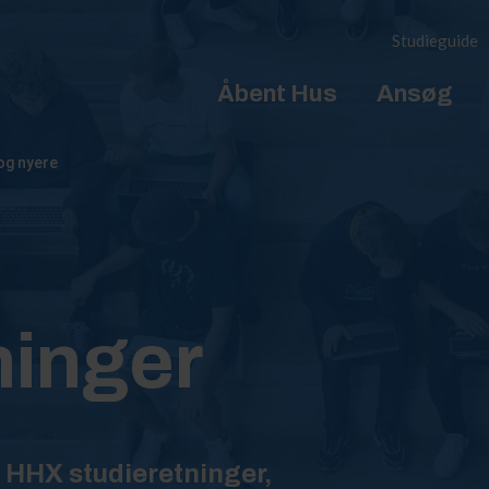
Studieguide
Åbent Hus
Ansøg
og nyere
ninger
HHX studieretninger,