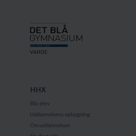
HHX
Bliv elev
Uddannelsens opbygning
Om uddannelsen
Studieguide