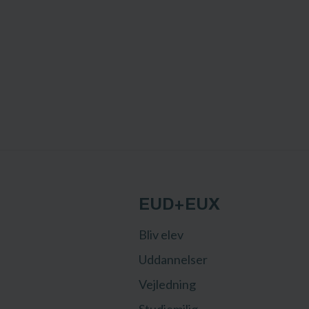
EUD+EUX
Bliv elev
Uddannelser
Vejledning
Studiemiljø