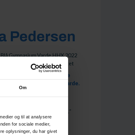
 Pedersen
t Blå Gymnasium Varde HHX 2022
g Økonomi på Aarhus Universitet
ærdigheder Emma kunne tage
gå på Det Blå Gymnasium Varde.
Om
 HHX til dem som er nysgerrige på
tional- og virksomhedsøkonomi.”
 medier og til at analysere
nden for sociale medier,
e oplysninger, du har givet