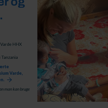
er og
.
m Varde HHX
 i Tanzania
lærte
sium Varde,
en.
dan man kan bruge