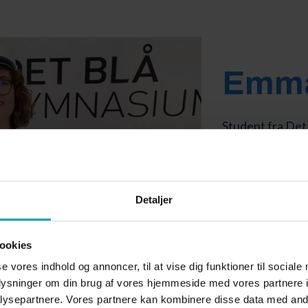
Emma
Student fra De
Læser Politik o
Læs, hvilke f
med videre at 
Detaljer
”Jeg vil anbefale
ookies
økonomi, både na
se vores indhold og annoncer, til at vise dig funktioner til sociale
oplysninger om din brug af vores hjemmeside med vores partnere i
ysepartnere. Vores partnere kan kombinere disse data med andr