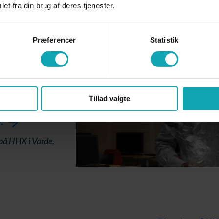
et fra din brug af deres tjenester.
im
Præferencer
Statistik
Varde HHX 2018
ægtig
Tillad valgte
n drøm ved at
.
 på HHX i Varde,