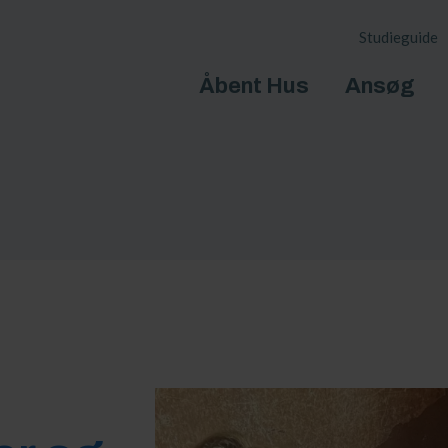
nspiration fra
Studieguide
tudenterne
Åbent Hus
Ansøg