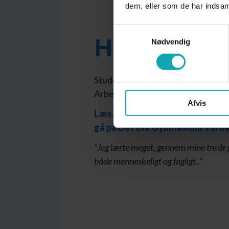
dem, eller som de har indsaml
Samtykkevalg
Hatem Kar
Nødvendig
Student fra Det Blå Gymnasium 
Arbejder i dag som advokatfuldm
Afvis
Læs, hvordan Hatem opnåede si
gå på Det Blå Gymnasium Varde
“Jeg lærte meget, gennem mine tre år
både menneskeligt og fagligt..”