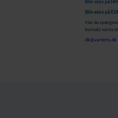
Bliv elev på H
Bliv elev på 
Har du spørgsmål
kontakt vores st
dk@vardehs.dk