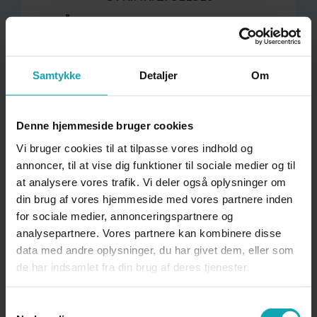
Åbningstider for skolen
Mandag–torsdag: kl. 07:00–17.00
Fredag: kl. 07:00–16:00
Samtykke
Detaljer
Om
Åbningstider for
administrationen
Denne hjemmeside bruger cookies
Vi bruger cookies til at tilpasse vores indhold og
Mandag: kl. 07:30–15:00
annoncer, til at vise dig funktioner til sociale medier og til
Tirsdag: kl. 07:30–15:00
at analysere vores trafik. Vi deler også oplysninger om
Onsdag: kl. 07:30–15:00
din brug af vores hjemmeside med vores partnere inden
Torsdag: kl. 07:30–15:00
for sociale medier, annonceringspartnere og
Fredag: kl. 07:30–15:00
analysepartnere. Vores partnere kan kombinere disse
data med andre oplysninger, du har givet dem, eller som
I forbindelse med større projekter og
de har indsamlet fra din brug af deres tjenester.
opgaveperioder kan der være udvidede
åbningstider.
Samtykkevalg