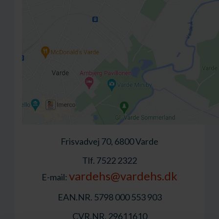
Frisvadvej 70, 6800 Varde
Tlf. 7522 2322
vardehs@vardehs.dk
E-mail:
EAN.NR. 5798 000 553 903
CVR.NR. 29611610